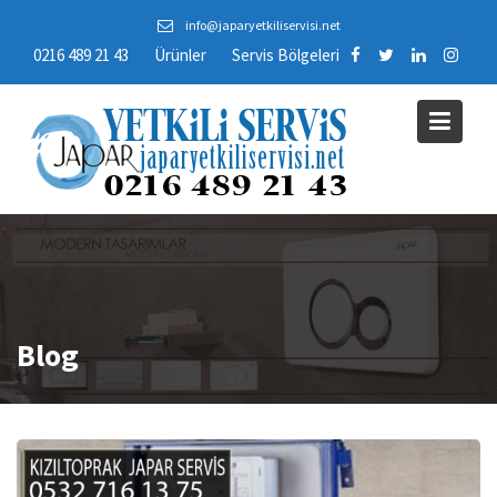
Skip
info@japaryetkiliservisi.net
to
0216 489 21 43
Ürünler
Servis Bölgeleri
content
Blog