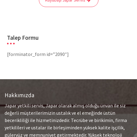
Talep Formu
[forminator_form id=”2090″]
Hakkımızda
Japar yetkili servis, Japar olarak almış olduğu ünvan ile siz
değerli müşterilerimizin ustalık ve el emeğinde üstün
becerikliliği ile hizmetinizdedir. Tecrübe ve birikimin, firma
yetkilileri ve ustalar ile birleşiminden yüksek kalite işçilik,
güleryüz ve memnuniyet getirmektedir. Yüksek teknoloji