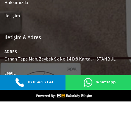
Hakkımızda
İletişim
İletişim & Adres
ADRES
Orhan Tepe Mah. Zeybek Sk No:14 D:8 Kartal - İSTANBUL
EMAIL
info@japaryetkiliservisi.net
0216 489 21 43
Whatsapp
GSM
0216 489 21 43
© Tüm Hakları Saklıdır.
|
Web Tasarım Bakırköy Bilişim