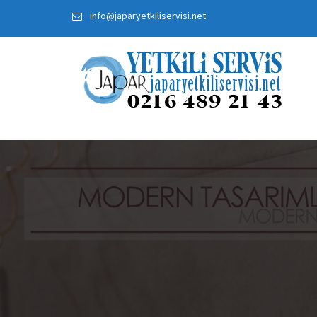
Skip
info@japaryetkiliservisi.net
to
content