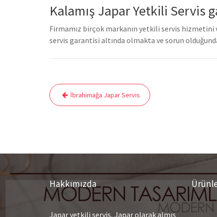
Kalamış Japar Yetkili Servis g
Firmamız birçok markanın yetkili servis hizmetini 
servis garantisi altında olmakta ve sorun olduğunda
Yazı
İbrahimağa Japar Servis
gezinmesi
Hakkımızda
Ürünl
Japar yetkili servis, Japar olarak almış