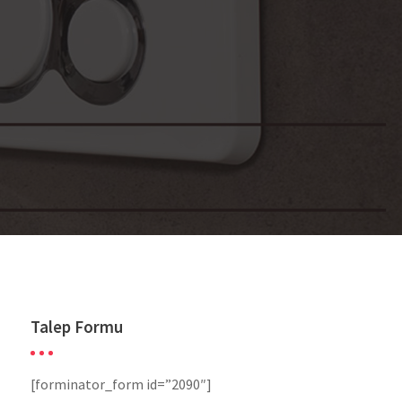
Talep Formu
[forminator_form id=”2090″]