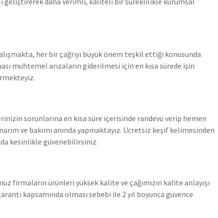
liştirerek daha verimli, kaliteli bir süreklilikle kurumsal
alışmakta, her bir çağrıyı büyük önem teşkil ettiği konusunda
ı muhtemel arızaların giderilmesi için en kısa sürede işin
örmekteyiz.
yerinizin sorunlarına en kısa süre içerisinde randevu verip hemen
narım ve bakımı anında yapmaktayız. Ücretsiz keşif kelimesinden
a kesinlikle güvenebilirsiniz.
uz firmaların ürünleri yüksek kalite ve çağımızın kalite anlayışı
garanti kapsamında olması sebebi ile 2 yıl boyunca güvence