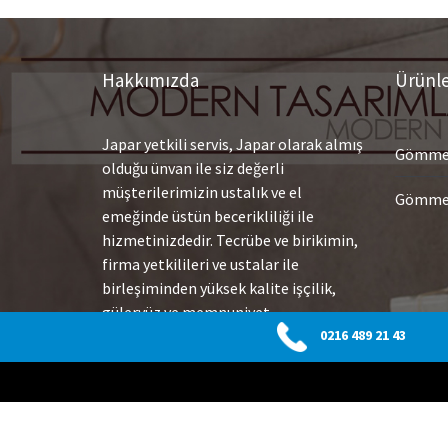
Hakkımızda
Ürünl
Japar yetkili servis, Japar olarak almış
Gömme 
olduğu ünvan ile siz değerli
müşterilerimizin ustalık ve el
Gömme 
emeğinde üstün becerikliliği ile
hizmetinizdedir. Tecrübe ve birikimin,
firma yetkilileri ve ustalar ile
birleşiminden yüksek kalite işçilik,
güleryüz ve memnuniyet
getirmektedir. Yüksek teknoloji
0216 489 21 43
ekipmanlarımız ile arızaları hızlı
olarak tespit etmekte ve çok çabuk
sonuç alarak değişim veya tamiratlar
uygulamaktayız.
Devamı…