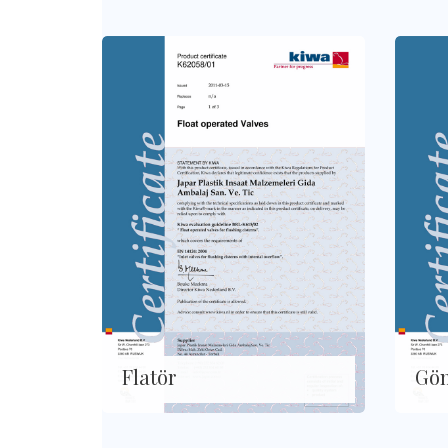
Flatör
Gö