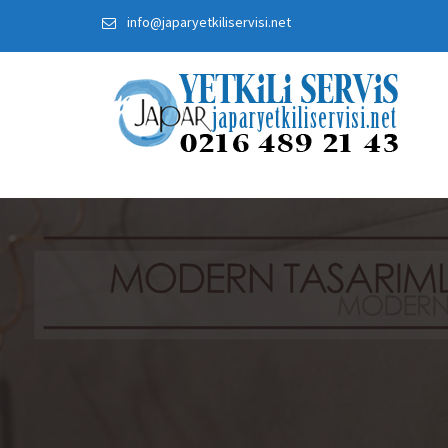
Skip
info@japaryetkiliservisi.net
to
content