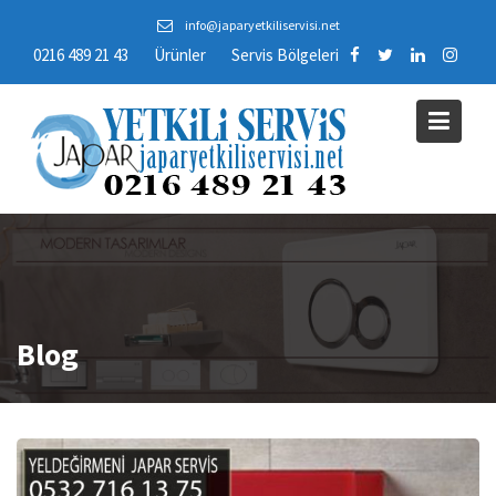
Skip
info@japaryetkiliservisi.net
to
0216 489 21 43
Ürünler
Servis Bölgeleri
content
Blog