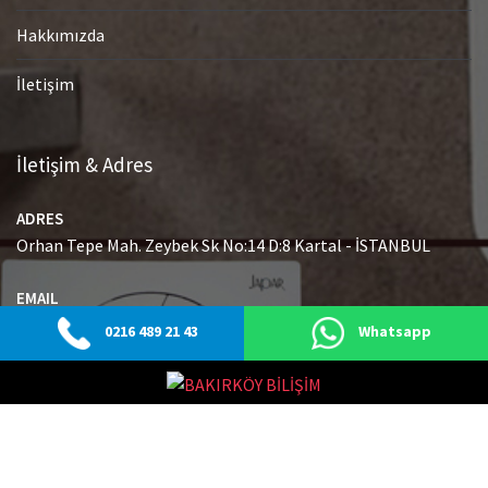
Hakkımızda
İletişim
İletişim & Adres
ADRES
Orhan Tepe Mah. Zeybek Sk No:14 D:8 Kartal - İSTANBUL
EMAIL
info@japaryetkiliservisi.net
0216 489 21 43
Whatsapp
GSM
0216 489 21 43