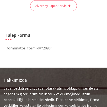
Ziverbey Japar Servis
Talep Formu
[forminator_form id=”2090″]
Hakkımızda
Japar yetkili servis, Japar olarak almış olduğu ünvan ile siz
değerli müşterilerimizin ustalık ve el emeğinde üstün
becerikliliği ile hizmetinizdedir. Tecrübe ve birikimin, firma
yetkilileri ve ustalar ile birleşiminden yüksek kalite işçilik,