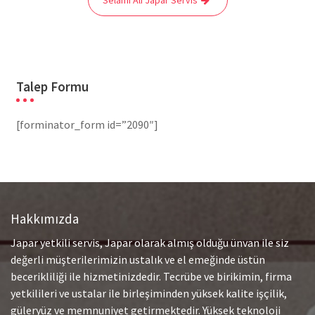
Talep Formu
[forminator_form id=”2090″]
Hakkımızda
Japar yetkili servis, Japar olarak almış olduğu ünvan ile siz
değerli müşterilerimizin ustalık ve el emeğinde üstün
becerikliliği ile hizmetinizdedir. Tecrübe ve birikimin, firma
yetkilileri ve ustalar ile birleşiminden yüksek kalite işçilik,
güleryüz ve memnuniyet getirmektedir. Yüksek teknoloji