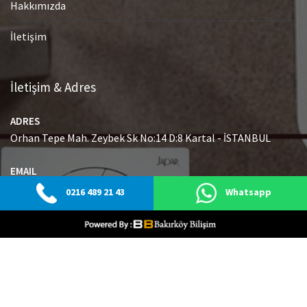
Hakkımızda
İletişim
İletişim & Adres
ADRES
Orhan Tepe Mah. Zeybek Sk No:14 D:8 Kartal - İSTANBUL
EMAIL
info@japaryetkiliservisi.net
0216 489 21 43
Whatsapp
GSM
0216 489 21 43
© Tüm Hakları Saklıdır.
|
Web Tasarım Bakırköy Bilişim