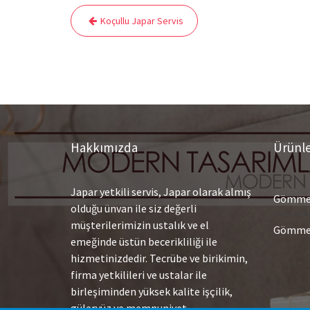
Yazı
Koçullu Japar Servis
gezinmesi
Hakkımızda
Ürünl
Japar yetkili servis, Japar olarak almış
Gömme 
olduğu ünvan ile siz değerli
müşterilerimizin ustalık ve el
Gömme 
emeğinde üstün becerikliliği ile
hizmetinizdedir. Tecrübe ve birikimin,
firma yetkilileri ve ustalar ile
birleşiminden yüksek kalite işçilik,
güleryüz ve memnuniyet