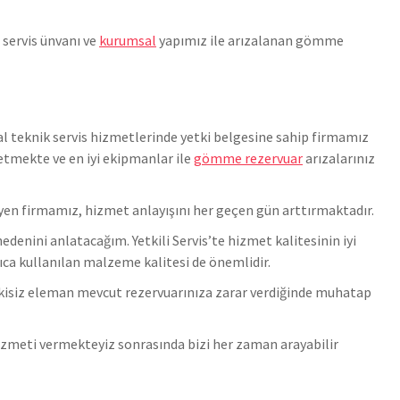
i servis ünvanı ve
kurumsal
yapımız ile arızalanan gömme
l teknik servis hizmetlerinde yetki belgesine sahip firmamız
tmekte ve en iyi ekipmanlar ile
gömme rezervuar
arızalarınız
en firmamız, hizmet anlayışını her geçen gün arttırmaktadır.
enini anlatacağım. Yetkili Servis’te hizmet kalitesinin iyi
yrıca kullanılan malzeme kalitesi de önemlidir.
tkisiz eleman mevcut rezervuarınıza zarar verdiğinde muhatap
 hizmeti vermekteyiz sonrasında bizi her zaman arayabilir