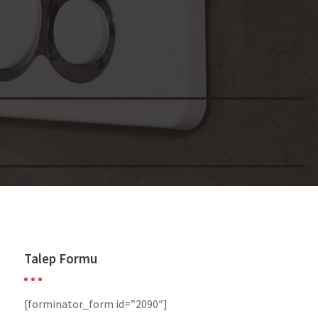
Talep Formu
[forminator_form id=”2090″]