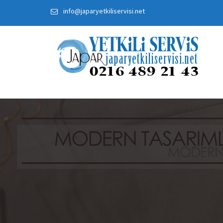
Skip
info@japaryetkiliservisi.net
to
content