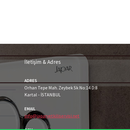
İletişim & Adres
ADRES
Orhan Tepe Mah. Zeybek Sk No:14 D:8
Kartal - İSTANBUL
EMAIL
info@japaryetkiliservisi.net
GSM