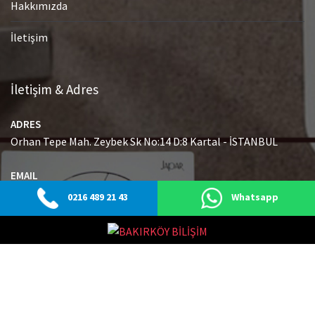
Hakkımızda
İletişim
İletişim & Adres
ADRES
Orhan Tepe Mah. Zeybek Sk No:14 D:8 Kartal - İSTANBUL
EMAIL
info@japaryetkiliservisi.net
0216 489 21 43
Whatsapp
GSM
0216 489 21 43
© Tüm Hakları Saklıdır.
|
Web Tasarım Bakırköy Bilişim