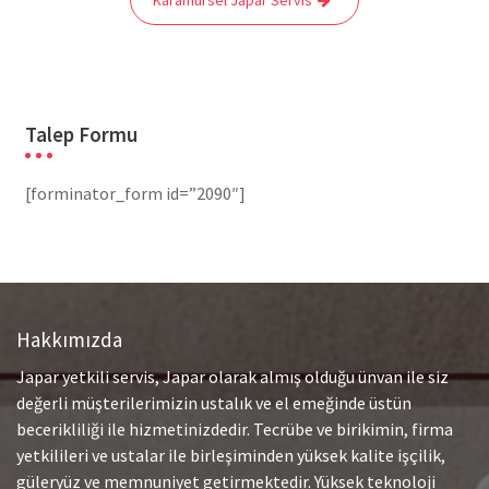
Talep Formu
[forminator_form id=”2090″]
Hakkımızda
Japar yetkili servis, Japar olarak almış olduğu ünvan ile siz
değerli müşterilerimizin ustalık ve el emeğinde üstün
becerikliliği ile hizmetinizdedir. Tecrübe ve birikimin, firma
yetkilileri ve ustalar ile birleşiminden yüksek kalite işçilik,
güleryüz ve memnuniyet getirmektedir. Yüksek teknoloji