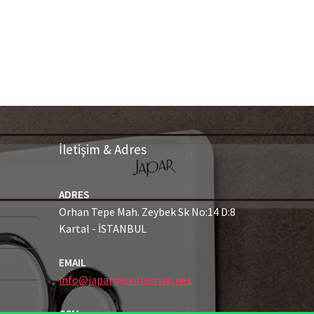
İletişim & Adres
ADRES
Orhan Tepe Mah. Zeybek Sk No:14 D:8
Kartal - İSTANBUL
EMAIL
info@japaryetkiliservisi.net
GSM