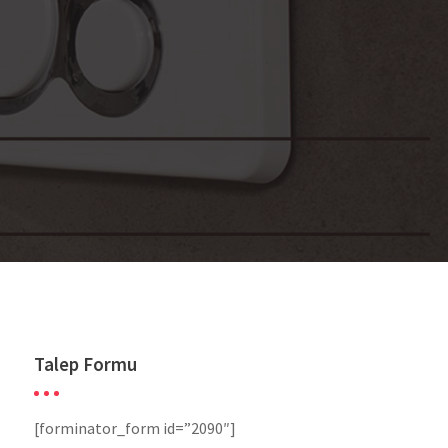
Talep Formu
[forminator_form id=”2090″]