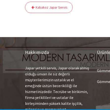
Yazı
Kabakoz Japar Servis
gezinmesi
Hakkımızda
Ürünl
Japar yetkili servis, Japar olarak almış
Gömme 
olduğu ünvan ile siz değerli
müşterilerimizin ustalık ve el
Gömme 
emeğinde üstün becerikliliği ile
hizmetinizdedir. Tecrübe ve birikimin,
firma yetkilileri ve ustalar ile
birleşiminden yüksek kalite işçilik,
güleryüz ve memnuniyet