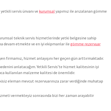
 yetkili servis ünvanı ve
kurumsal
yapımız ile arızalanan gömme
urumsal teknik servis hizmetlerinde yetki belgesine sahip
a devam etmekte ve en iyi ekipmanlar ile
gömme rezervuar
en firmamız, hizmet anlayışını her geçen gün arttırmaktadır.
enini anlatacağım. Yetkili Servis’te hizmet kalitesinin iyi
yrıca kullanılan malzeme kalitesi de önemlidir.
tkisiz eleman mevcut rezervuarınıza zarar verdiğinde muhatap
 hizmeti vermekteyiz sonrasında bizi her zaman arayabilir