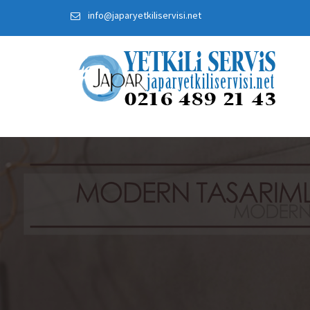
Skip
info@japaryetkiliservisi.net
to
content