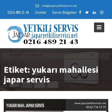
Skip
info@japaryetkiliservisi.net
to
0216 489 21 43
Ürünler
Servis Bölgeleri
content
Etiket:
yukarı mahallesi
japar servis