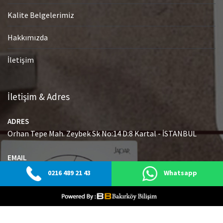
Kalite Belgelerimiz
Hakkımızda
İletişim
İletişim & Adres
ADRES
Orhan Tepe Mah. Zeybek Sk No:14 D:8 Kartal - İSTANBUL
EMAIL
info@japaryetkiliservisi.net
0216 489 21 43
Whatsapp
GSM
0216 489 21 43