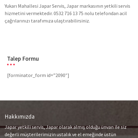
Yukarı Mahallesi Japar Servis, Japar markasının yetkili servis
hizmetini vermektedir. 0532 716 13 75 nolu telefondan acil
çağrılarınızı tarafımıza ulaştırabilirsiniz.
Talep Formu
[forminator_form id=”2090″]
Hakkımızda
Japar yetkili servis, Japar olarak almış olduğu ünvan ile siz
değerli müşterilerimizin ustalık ve el emeğinde üstün