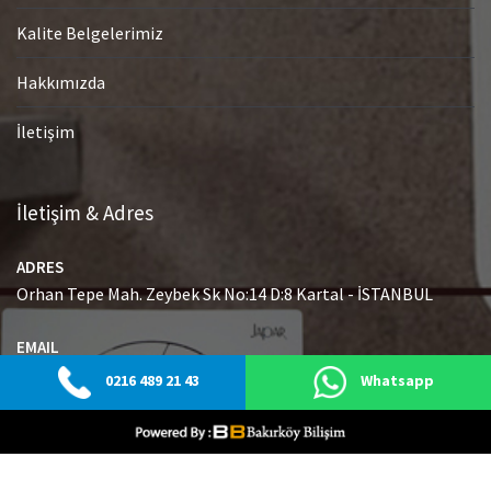
Kalite Belgelerimiz
Hakkımızda
İletişim
İletişim & Adres
ADRES
Orhan Tepe Mah. Zeybek Sk No:14 D:8 Kartal - İSTANBUL
EMAIL
info@japaryetkiliservisi.net
0216 489 21 43
Whatsapp
GSM
0216 489 21 43