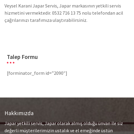
Veysel Karani Japar Servis, Japar markasının yetkili servis
hizmetini vermektedir. 0532 716 13 75 nolu telefondan acil
çağrılarınızı tarafımıza ulaştırabilirsiniz.
Talep Formu
[forminator_form id=”2090″]
Hakkımızda
Japar yetkili servis, Japar olarak almış olduğu ünvan ile siz
değerli müşterilerimizin ustalık ve el emeğinde üstün