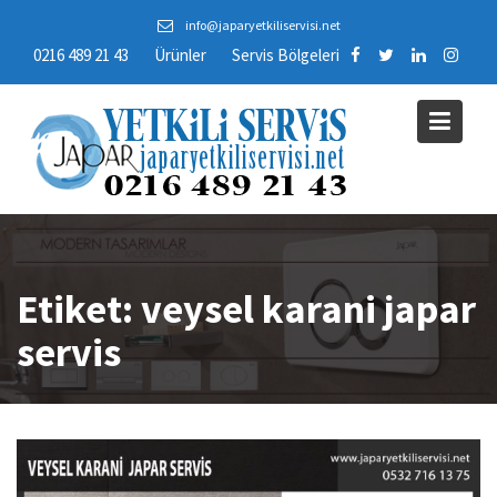
Skip
info@japaryetkiliservisi.net
to
0216 489 21 43
Ürünler
Servis Bölgeleri
content
Etiket:
veysel karani japar
servis