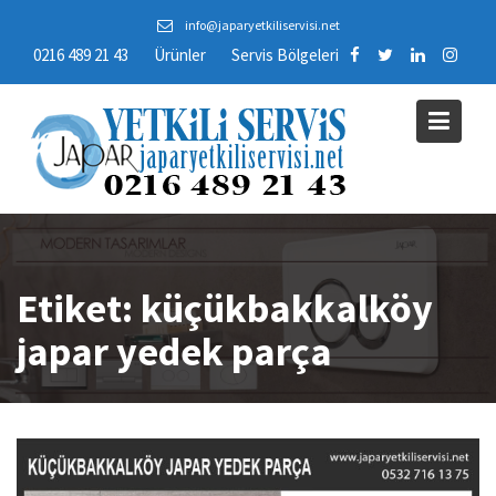
Skip
info@japaryetkiliservisi.net
to
0216 489 21 43
Ürünler
Servis Bölgeleri
content
Etiket:
küçükbakkalköy
japar yedek parça