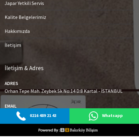
Japar Yetkili Servis
Kalite Belgelerimiz
Hakkımızda
İletişim
İletişim & Adres
ADRES
Orhan Tepe Mah. Zeybek Sk No:14 D:8 Kartal - İSTANBUL
EMAIL
info@japaryetkiliservisi.net
0216 489 21 43
Whatsapp
GSM
0216 489 21 43