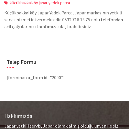
küçükbakkalköy japar yedek parça
Küçükbakkalköy Japar Yedek Parça, Japar markasının yetkili
servis hizmetini vermektedir. 0532 716 13 75 nolu telefondan
acil çağrılarınızı tarafımıza ulaştırabilirsiniz.
Talep Formu
[forminator_form id=”2090″]
Hakkımızda
Japar yetkili servis, Japar olarak almış olduğu ünvan ile siz