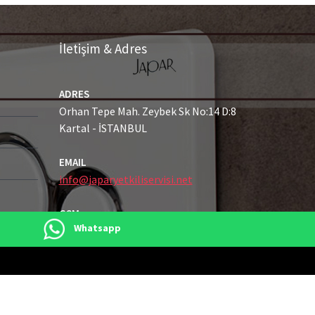
İletişim & Adres
ADRES
Orhan Tepe Mah. Zeybek Sk No:14 D:8
Kartal - İSTANBUL
EMAIL
info@japaryetkiliservisi.net
GSM
Whatsapp
0216 489 21 43