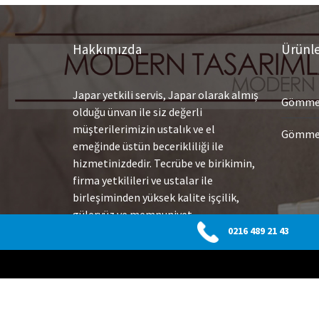
Hakkımızda
Ürünl
Japar yetkili servis, Japar olarak almış
Gömme 
olduğu ünvan ile siz değerli
müşterilerimizin ustalık ve el
Gömme 
emeğinde üstün becerikliliği ile
hizmetinizdedir. Tecrübe ve birikimin,
firma yetkilileri ve ustalar ile
birleşiminden yüksek kalite işçilik,
güleryüz ve memnuniyet
getirmektedir. Yüksek teknoloji
0216 489 21 43
ekipmanlarımız ile arızaları hızlı
olarak tespit etmekte ve çok çabuk
sonuç alarak değişim veya tamiratlar
uygulamaktayız.
Devamı…