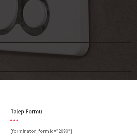
Talep Formu
[forminator_form id=”2090″]