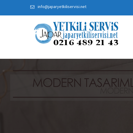
Skip
info@japaryetkiliservisi.net
to
content