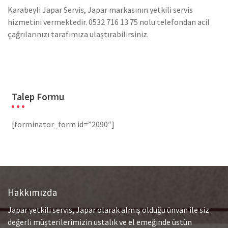
Karabeyli Japar Servis, Japar markasının yetkili servis
hizmetini vermektedir. 0532 716 13 75 nolu telefondan acil
çağrılarınızı tarafımıza ulaştırabilirsiniz.
Talep Formu
[forminator_form id=”2090″]
Hakkımızda
Japar yetkili servis, Japar olarak almış olduğu ünvan ile siz
değerli müşterilerimizin ustalık ve el emeğinde üstün