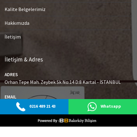
Kalite Belgelerimiz
Hakkımızda
İletişim
İletişim & Adres
ADRES
Orhan Tepe Mah. Zeybek Sk No:14 D:8 Kartal - İSTANBUL
EMAIL
info@japaryetkiliservisi.net
0216 489 21 43
Whatsapp
GSM
0216 489 21 43