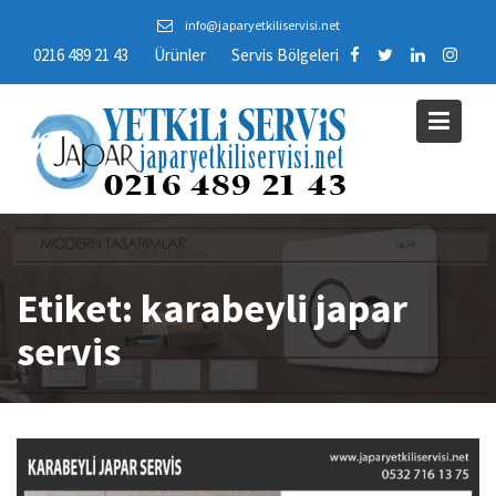
Skip
info@japaryetkiliservisi.net
to
0216 489 21 43
Ürünler
Servis Bölgeleri
content
Etiket:
karabeyli japar
servis