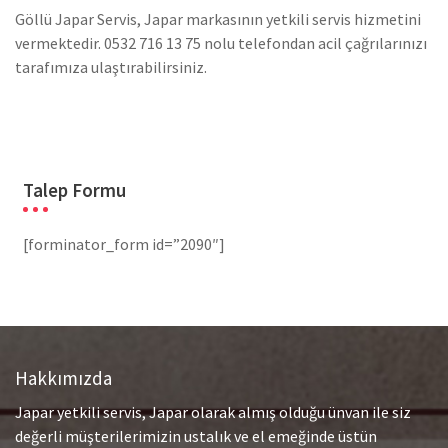
Göllü Japar Servis, Japar markasının yetkili servis hizmetini
vermektedir. 0532 716 13 75 nolu telefondan acil çağrılarınızı
tarafımıza ulaştırabilirsiniz.
Talep Formu
[forminator_form id=”2090″]
Hakkımızda
Japar yetkili servis, Japar olarak almış olduğu ünvan ile siz
değerli müşterilerimizin ustalık ve el emeğinde üstün