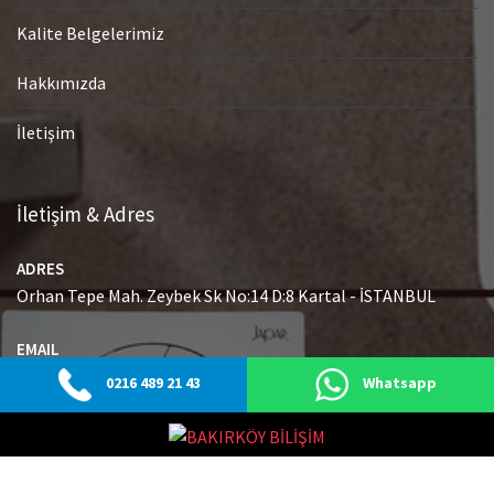
Kalite Belgelerimiz
Hakkımızda
İletişim
İletişim & Adres
ADRES
Orhan Tepe Mah. Zeybek Sk No:14 D:8 Kartal - İSTANBUL
EMAIL
info@japaryetkiliservisi.net
0216 489 21 43
Whatsapp
GSM
0216 489 21 43