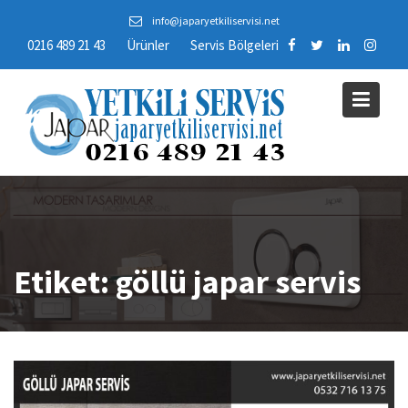
Skip
info@japaryetkiliservisi.net
to
0216 489 21 43
Ürünler
Servis Bölgeleri
content
Etiket:
göllü japar servis