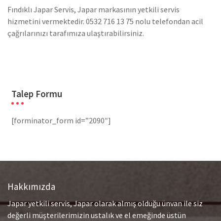
Fındıklı Japar Servis, Japar markasının yetkili servis
hizmetini vermektedir. 0532 716 13 75 nolu telefondan acil
çağrılarınızı tarafımıza ulaştırabilirsiniz.
Talep Formu
[forminator_form id=”2090″]
Hakkımızda
Japar yetkili servis, Japar olarak almış olduğu ünvan ile siz
değerli müşterilerimizin ustalık ve el emeğinde üstün