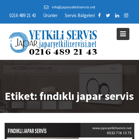
Skip
info@japaryetkiliservisi.net
to
0216 489 21 43
Ürünler
Servis Bölgeleri
content
Etiket:
fındıklı japar servis