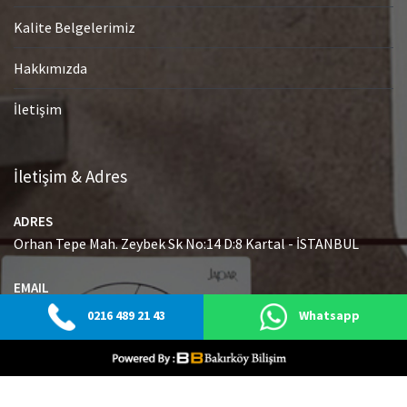
Kalite Belgelerimiz
Hakkımızda
İletişim
İletişim & Adres
ADRES
Orhan Tepe Mah. Zeybek Sk No:14 D:8 Kartal - İSTANBUL
EMAIL
info@japaryetkiliservisi.net
0216 489 21 43
Whatsapp
GSM
0216 489 21 43