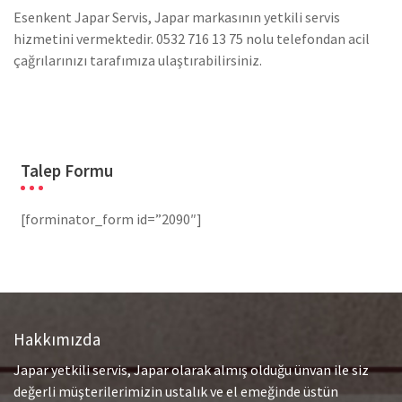
Esenkent Japar Servis, Japar markasının yetkili servis
hizmetini vermektedir. 0532 716 13 75 nolu telefondan acil
çağrılarınızı tarafımıza ulaştırabilirsiniz.
Talep Formu
[forminator_form id=”2090″]
Hakkımızda
Japar yetkili servis, Japar olarak almış olduğu ünvan ile siz
değerli müşterilerimizin ustalık ve el emeğinde üstün