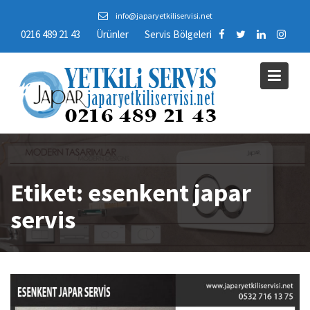
Skip
info@japaryetkiliservisi.net
to
0216 489 21 43
Ürünler
Servis Bölgeleri
content
Etiket:
esenkent japar
servis