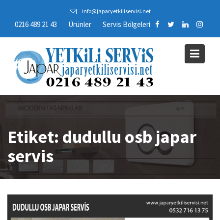
Skip
info@japaryetkiliservisi.net
to
0216 489 21 43
Ürünler
Servis Bölgeleri
content
Etiket:
dudullu osb japar
servis