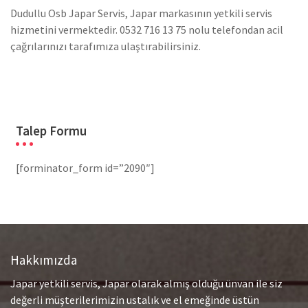
Dudullu Osb Japar Servis, Japar markasının yetkili servis
hizmetini vermektedir. 0532 716 13 75 nolu telefondan acil
çağrılarınızı tarafımıza ulaştırabilirsiniz.
Talep Formu
[forminator_form id=”2090″]
Hakkımızda
Japar yetkili servis, Japar olarak almış olduğu ünvan ile siz
değerli müşterilerimizin ustalık ve el emeğinde üstün