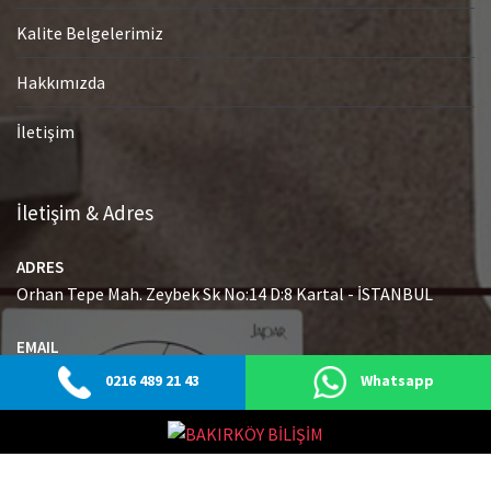
Kalite Belgelerimiz
Hakkımızda
İletişim
İletişim & Adres
ADRES
Orhan Tepe Mah. Zeybek Sk No:14 D:8 Kartal - İSTANBUL
EMAIL
info@japaryetkiliservisi.net
0216 489 21 43
Whatsapp
GSM
0216 489 21 43