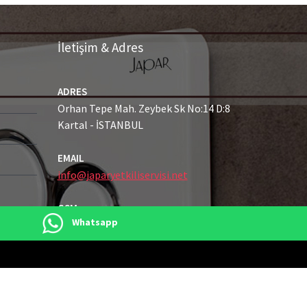
İletişim & Adres
ADRES
Orhan Tepe Mah. Zeybek Sk No:14 D:8
Kartal - İSTANBUL
EMAIL
info@japaryetkiliservisi.net
GSM
Whatsapp
0216 489 21 43