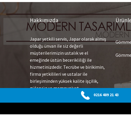
Hakkımızda
Ürünl
Japar yetkili servis, Japar olarak almış
Gömme 
olduğu ünvan ile siz değerli
müşterilerimizin ustalık ve el
Gömme 
emeğinde üstün becerikliliği ile
hizmetinizdedir. Tecrübe ve birikimin,
firma yetkilileri ve ustalar ile
birleşiminden yüksek kalite işçilik,
güleryüz ve memnuniyet
getirmektedir. Yüksek teknoloji
0216 489 21 43
ekipmanlarımız ile arızaları hızlı
olarak tespit etmekte ve çok çabuk
sonuç alarak değişim veya tamiratlar
uygulamaktayız.
Devamı…