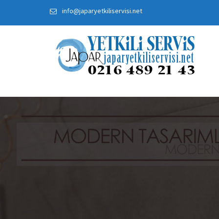
Skip
info@japaryetkiliservisi.net
to
content