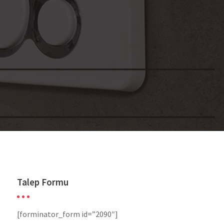
Talep Formu
[forminator_form id=”2090″]