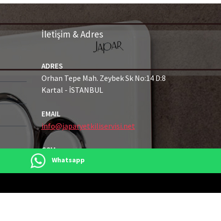
İletişim & Adres
ADRES
Orhan Tepe Mah. Zeybek Sk No:14 D:8
Kartal - İSTANBUL
EMAIL
info@japaryetkiliservisi.net
GSM
Whatsapp
0216 489 21 43