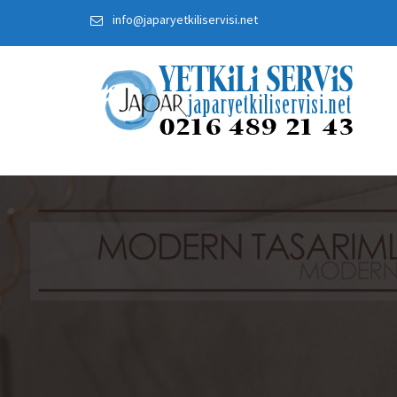
Skip
info@japaryetkiliservisi.net
to
content