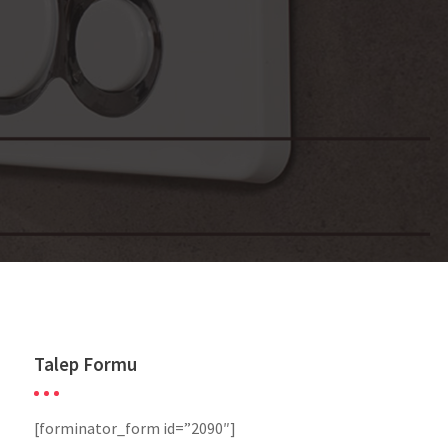
Talep Formu
[forminator_form id=”2090″]