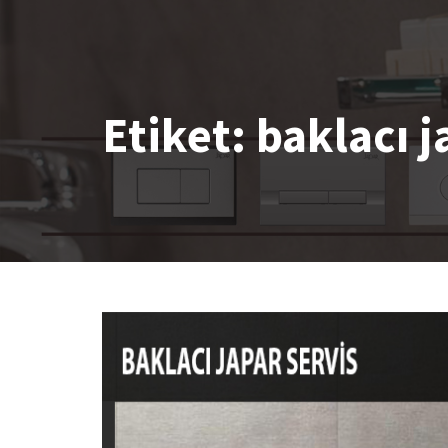
Etiket:
baklacı j