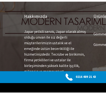
Hakkımızda
Ürünl
Japar yetkili servis, Japar olarak almış
Gömme 
olduğu ünvan ile siz değerli
müşterilerimizin ustalık ve el
Gömme 
emeğinde üstün becerikliliği ile
hizmetinizdedir. Tecrübe ve birikimin,
firma yetkilileri ve ustalar ile
birleşiminden yüksek kalite işçilik,
güleryüz ve memnuniyet
getirmektedir. Yüksek teknoloji
0216 489 21 43
ekipmanlarımız ile arızaları hızlı
olarak tespit etmekte ve çok çabuk
sonuç alarak değişim veya tamiratlar
uygulamaktayız.
Devamı…