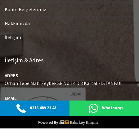
Kalite Belgelerimiz
Hakkımızda
İletişim
İletişim & Adres
ADRES
Orhan Tepe Mah. Zeybek Sk No:14 D:8 Kartal - İSTANBUL
EMAIL
info@japaryetkiliservisi.net
0216 489 21 43
Whatsapp
GSM
0216 489 21 43