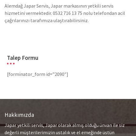
Alemdağ Japar Servis, Japar markasının yetkili servis
hizmetini vermektedir. 0532 716 13 75 nolu telefondan acil
çağrılarınızı tarafımıza ulaştırabilirsiniz.
Talep Formu
[forminator_form id=”2090″]
Hakkımızda
Japar yetkili servis, Japar olarak almış olduğu ünvan ile siz
değerli müşterilerimizin ustalık ve el emeğinde üstün