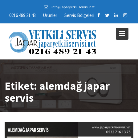
Skip
info@japaryetkiliservisi.net
to
0216 489 21 43
Ürünler
Servis Bölgeleri
content
Etiket:
alemdağ japar
servis