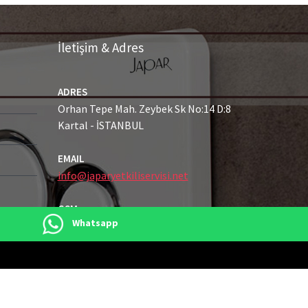
İletişim & Adres
ADRES
Orhan Tepe Mah. Zeybek Sk No:14 D:8
Kartal - İSTANBUL
EMAIL
info@japaryetkiliservisi.net
GSM
Whatsapp
0216 489 21 43