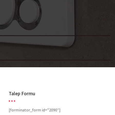
Talep Formu
[forminator_form id=”2090″]