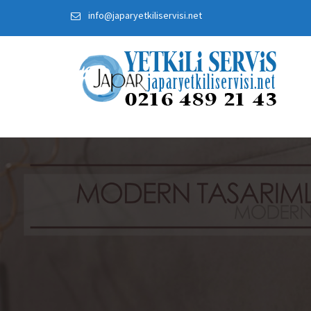
Skip
info@japaryetkiliservisi.net
to
content