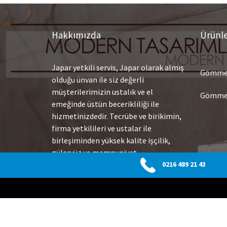
Hakkımızda
Ürünl
Japar yetkili servis, Japar olarak almış
Gömme 
olduğu ünvan ile siz değerli
müşterilerimizin ustalık ve el
Gömme 
emeğinde üstün becerikliliği ile
hizmetinizdedir. Tecrübe ve birikimin,
firma yetkilileri ve ustalar ile
birleşiminden yüksek kalite işçilik,
güleryüz ve memnuniyet
getirmektedir. Yüksek teknoloji
0216 489 21 43
ekipmanlarımız ile arızaları hızlı
olarak tespit etmekte ve çok çabuk
sonuç alarak değişim veya tamiratlar
uygulamaktayız.
Devamı…