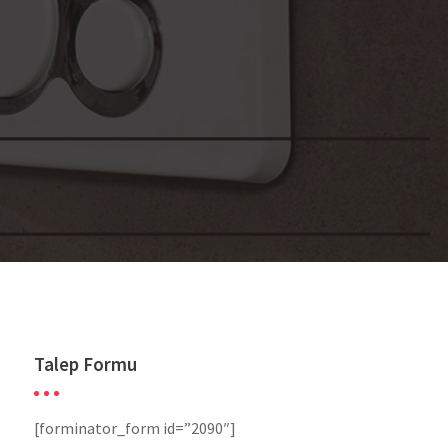
Talep Formu
[forminator_form id=”2090″]