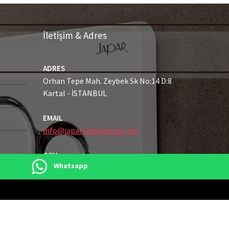
İletişim & Adres
ADRES
Orhan Tepe Mah. Zeybek Sk No:14 D:8
Kartal - İSTANBUL
EMAIL
info@japaryetkiliservisi.net
GSM
Whatsapp
0216 489 21 43