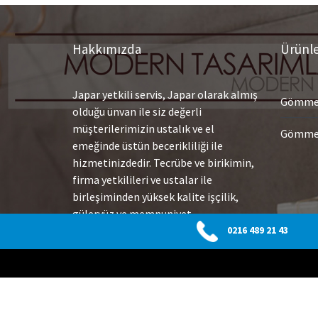
Hakkımızda
Ürünl
Japar yetkili servis, Japar olarak almış
Gömme 
olduğu ünvan ile siz değerli
müşterilerimizin ustalık ve el
Gömme 
emeğinde üstün becerikliliği ile
hizmetinizdedir. Tecrübe ve birikimin,
firma yetkilileri ve ustalar ile
birleşiminden yüksek kalite işçilik,
güleryüz ve memnuniyet
getirmektedir. Yüksek teknoloji
0216 489 21 43
ekipmanlarımız ile arızaları hızlı
olarak tespit etmekte ve çok çabuk
sonuç alarak değişim veya tamiratlar
uygulamaktayız.
Devamı…