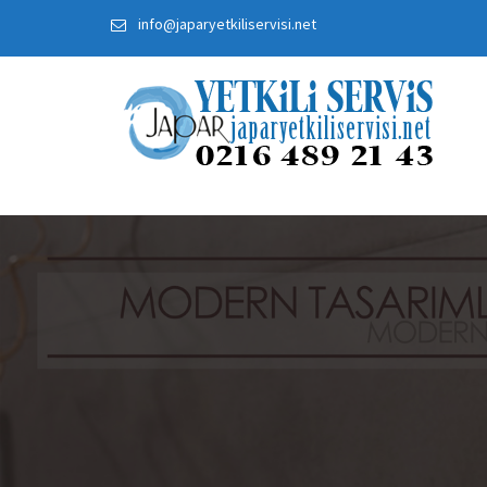
Skip
info@japaryetkiliservisi.net
to
content