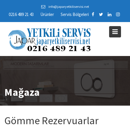
Skip
info@japaryetkiliservisi.net
to
0216 489 21 43
Ürünler
Servis Bölgeleri
content
Mağaza
Gömme Rezervuarlar