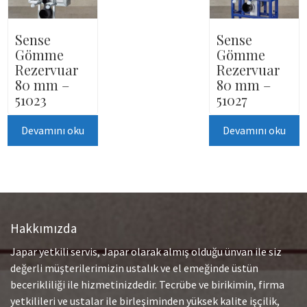
Sense
Sense
Gömme
Gömme
Rezervuar
Rezervuar
80 mm –
80 mm –
51023
51027
Devamını oku
Devamını oku
Hakkımızda
Japar yetkili servis, Japar olarak almış olduğu ünvan ile siz
değerli müşterilerimizin ustalık ve el emeğinde üstün
becerikliliği ile hizmetinizdedir. Tecrübe ve birikimin, firma
yetkilileri ve ustalar ile birleşiminden yüksek kalite işçilik,