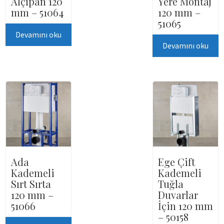
Alçıpan 120
Yere Montaj
mm – 51064
120 mm –
51065
Devamını oku
Devamını oku
Ada
Ege Çift
Kademeli
Kademeli
Sırt Sırta
Tuğla
120 mm –
Duvarlar
51066
İçin 120 mm
– 50158