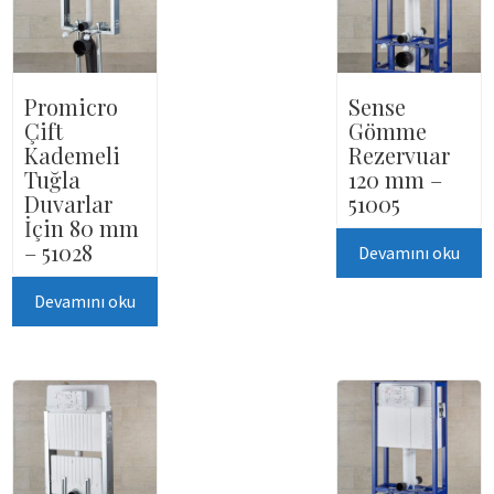
Promicro
Sense
Çift
Gömme
Kademeli
Rezervuar
Tuğla
120 mm –
Duvarlar
51005
İçin 80 mm
– 51028
Devamını oku
Devamını oku