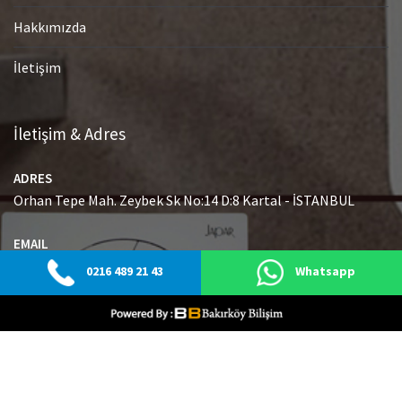
Hakkımızda
İletişim
İletişim & Adres
ADRES
Orhan Tepe Mah. Zeybek Sk No:14 D:8 Kartal - İSTANBUL
EMAIL
info@japaryetkiliservisi.net
0216 489 21 43
Whatsapp
GSM
0216 489 21 43