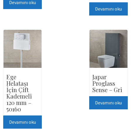
Devamını oku
Devamını oku
Ege
Japar
Helataşı
Proglass
İçin Çift
Sense – Gri
Kademeli
120 mm –
Devamını oku
50160
Devamını oku