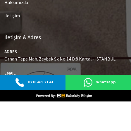
Hakkımızda
İletişim
İletişim & Adres
ADRES
Orhan Tepe Mah. Zeybek Sk No:14 D:8 Kartal - İSTANBUL
EMAIL
info@japaryetkiliservisi.net
0216 489 21 43
Whatsapp
GSM
0216 489 21 43
© Tüm Hakları Saklıdır.
|
Web Tasarım Bakırköy Bilişim