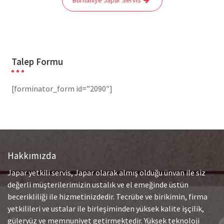
Talep Formu
[forminator_form id=”2090″]
Hakkımızda
Japar yetkili servis, Japar olarak almış olduğu ünvan ile siz
değerli müşterilerimizin ustalık ve el emeğinde üstün
becerikliliği ile hizmetinizdedir. Tecrübe ve birikimin, firma
yetkilileri ve ustalar ile birleşiminden yüksek kalite işçilik,
güleryüz ve memnuniyet getirmektedir. Yüksek teknoloji