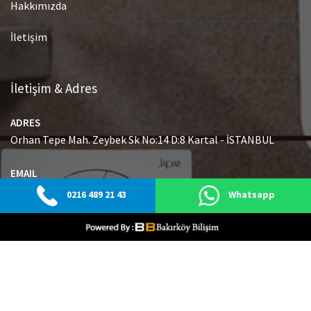
Hakkımızda
İletişim
İletişim & Adres
ADRES
Orhan Tepe Mah. Zeybek Sk No:14 D:8 Kartal - İSTANBUL
EMAIL
info@japaryetkiliservisi.net
0216 489 21 43
Whatsapp
GSM
0216 489 21 43
© Tüm Hakları Saklıdır.
|
Web Tasarım Bakırköy Bilişim