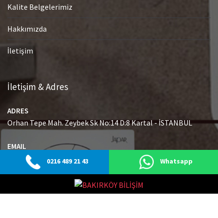
Kalite Belgelerimiz
Hakkımızda
İletişim
İletişim & Adres
ADRES
Orhan Tepe Mah. Zeybek Sk No:14 D:8 Kartal - İSTANBUL
EMAIL
info@japaryetkiliservisi.net
0216 489 21 43
Whatsapp
GSM
0216 489 21 43