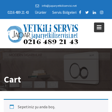
Skip
info@japaryetkiliservisi.net
to
0216 489 21 43
Ürünler
Servis Bölgeleri
content
Cart
Sepetiniz şu anda boş.