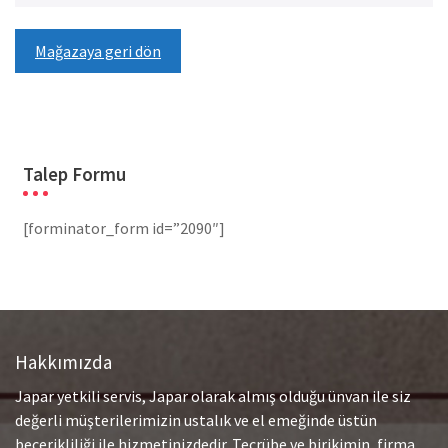
Mağazaya geri dön
Talep Formu
[forminator_form id=”2090″]
Hakkımızda
Japar yetkili servis, Japar olarak almış olduğu ünvan ile siz
değerli müşterilerimizin ustalık ve el emeğinde üstün
becerikliliği ile hizmetinizdedir. Tecrübe ve birikimin, firma